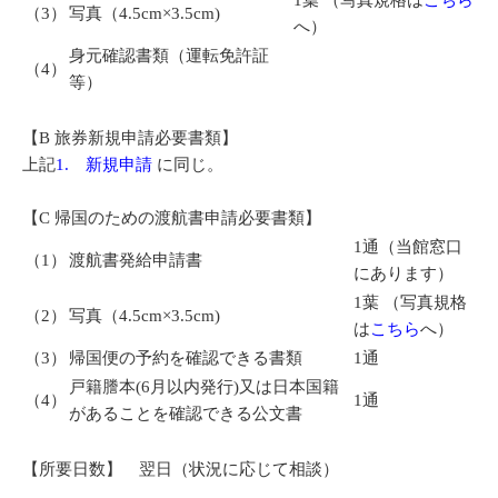
1葉 （写真規格は
こちら
（3）
写真（4.5cm×3.5cm)
へ）
身元確認書類（運転免許証
（4）
等）
【B 旅券新規申請必要書類】
上記
1.
新規申請
に同じ。
【C 帰国のための渡航書申請必要書類】
1通（当館窓口
（1）
渡航書発給申請書
にあります）
1葉 （写真規格
（2）
写真（4.5cm×3.5cm)
は
こちら
へ）
（3）
帰国便の予約を確認できる書類
1通
戸籍謄本(6月以内発行)又は日本国籍
（4）
1通
があることを確認できる公文書
【所要日数】 翌日（状況に応じて相談）