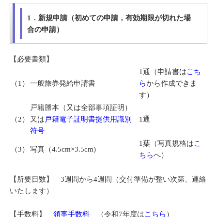
1．新規申請（初めての申請，有効期限が切れた場
合の申請）
【必要書類】
1通（申請書は
こち
（1）
一般旅券発給申請書
ら
から作成できま
す）
戸籍謄本（又は全部事項証明）
（2）
又は
戸籍電子証明書提供用識別
1通
符号
1葉（写真規格は
こ
（3）
写真（4.5cm×3.5cm)
ちら
へ）
【所要日数】 3週間から4週間（交付準備が整い次第、連絡
いたします）
【手数料】
領事手数料
（令和7年度は
こちら
）