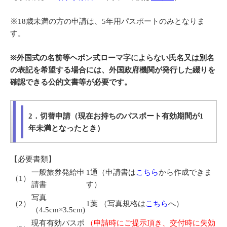
※18歳未満の方の申請は、5年用パスポートのみとなりま
す。
※外国式の名前等ヘボン式ローマ字によらない氏名又は別名
の表記を希望する場合には、外国政府機関が発行した綴りを
確認できる公的文書等が必要です。
2．切替申請（現在お持ちのパスポート有効期間が1
年未満となったとき）
【必要書類】
一般旅券発給申
1通（申請書は
こちら
から作成できま
（1）
請書
す）
写真
（2）
1葉 （写真規格は
こちら
へ）
（4.5cm×3.5cm)
現有有効パスポ
（申請時にご提示頂き、交付時に失効