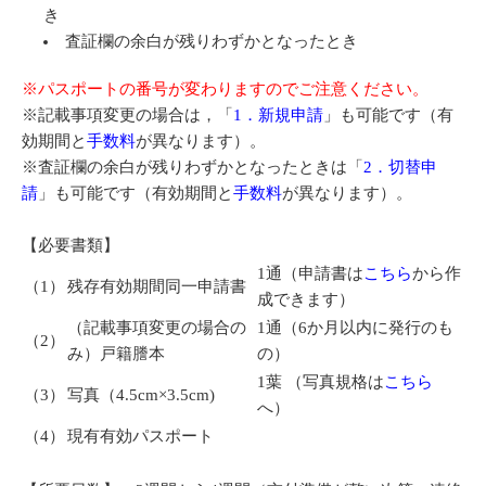
き
査証欄の余白が残りわずかとなったとき
※パスポートの番号が変わりますのでご注意ください。
※記載事項変更の場合は，「
1．新規申請
」も可能です（有
効期間と
手数料
が異なります）。
※査証欄の余白が残りわずかとなったときは「
2．切替申
請
」も可能です（有効期間と
手数料
が異なります）。
【必要書類】
1通（申請書は
こちら
から作
（1）
残存有効期間同一申請書
成できます）
（記載事項変更の場合の
1通（6か月以内に発行のも
（2）
み）戸籍謄本
の）
1葉 （写真規格は
こちら
（3）
写真（4.5cm×3.5cm)
へ）
（4）
現有有効パスポート