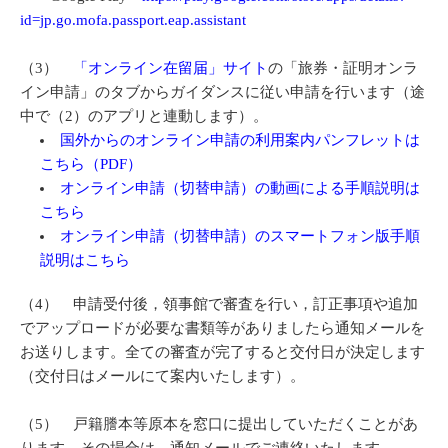
id=jp.go.mofa.passport.eap.assistant
（3）
「オンライン在留届」サイト
の「旅券・証明オンラ
イン申請」のタブからガイダンスに従い申請を行います（途
中で（2）のアプリと連動します）。
国外からのオンライン申請の利用案内パンフレットは
こちら（PDF）
オンライン申請（切替申請）の動画による手順説明は
こちら
オンライン申請（切替申請）のスマートフォン版手順
説明はこちら
（4） 申請受付後，領事館で審査を行い，訂正事項や追加
でアップロードが必要な書類等がありましたら通知メールを
お送りします。全ての審査が完了すると交付日が決定します
（交付日はメールにて案内いたします）。
（5） 戸籍謄本等原本を窓口に提出していただくことがあ