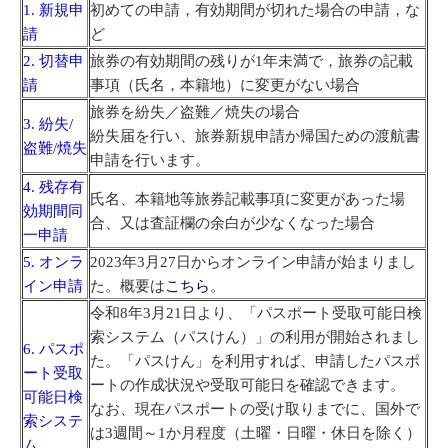
1. 新規申
初めての申請，有効期間が切れた場合の申請，な
請
ど
2. 切替申
旅券の有効期間の残りが1年未満で，旅券の記載
請
事項（氏名，本籍地）に変更がない場合
旅券を紛失／盗難／焼失の場合
3. 紛失/
紛失届を行い、旅券新規申請か帰国ための渡航書
盗難/焼失
申請を行います。
4. 残存有
氏名、本籍地等旅券記載事項に変更があった場
効期間同
合、又は査証欄の余白が少なくなった場合
一申請
5. オンラ
2023年3月27日からオンライン申請が始まりまし
イン申請
た。概要は
こちら
。
令和8年3月21日より、「パスポート受取可能日検
索システム（パスけん）」の利用が開始されまし
6. パスポ
た。
「パスけん」を利用すれば、申請したパスポ
ート受取
ートの作成状況や受取可能日を確認できます。
可能日検
なお、
現在パスポートの受け取りまでに、国外で
索システ
は3週間～1か月程度（土曜・日曜・休日を除く）
ム