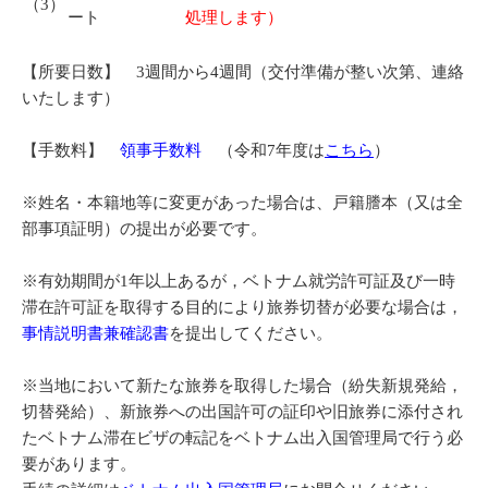
（3）
ート
処理します）
【所要日数】 3週間から4週間（交付準備が整い次第、連絡
いたします）
【手数料】
領事手数料
（令和7年度は
こちら
）
※姓名・本籍地等に変更があった場合は、戸籍謄本（又は全
部事項証明）の提出が必要です。
※有効期間が1年以上あるが，ベトナム就労許可証及び一時
滞在許可証を取得する目的により旅券切替が必要な場合は，
事情説明書兼確認書
を提出してください。
※当地において新たな旅券を取得した場合（紛失新規発給，
切替発給）、新旅券への出国許可の証印や旧旅券に添付され
たベトナム滞在ビザの転記をベトナム出入国管理局で行う必
要があります。