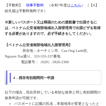
【手数料】
領事手数料
（令和7年度は
こちら
） （【A】
紛失届は手数料無料です）
※新しいパスポート又は帰国のための渡航書で出国するに
は、ベトナム公安省南部地域出入国管理局で出国ビザを取得
する必要がありますので、必ず手続きをしてください。
【ベトナム公安省南部地域出入国管理局】
所在地：
ホーチミン市、Cau Ong Lanh坊、
Nguyen Trai通り、333-335-337番地
電話番号：（028）-3920-2300
4．残存有効期間同一申請
以下の場合，現在所持している有効な旅券と同じ有効期間の
旅券申請が可能です。
パスポートに記載の氏名，本籍地等が変更となったと