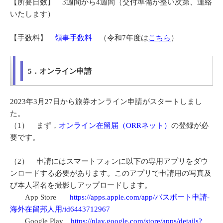
【所要日数】 3週間から4週間（交付準備が整い次第、連絡
いたします）
【手数料】
領事手数料
（令和7年度は
こちら
）
5．オンライン申請
2023年3月27日から旅券オンライン申請がスタートしまし
た。
（1） まず，
オンライン在留届（ORRネット）
の登録が必
要です。
（2） 申請にはスマートフォンに以下の専用アプリをダウ
ンロードする必要があります。このアプリで申請用の写真及
び本人署名を撮影しアップロードします。
App Store
https://apps.apple.com/app/パスポート申請-
海外在留邦人用/id6443712967
Google Play
https://play.google.com/store/apps/details?