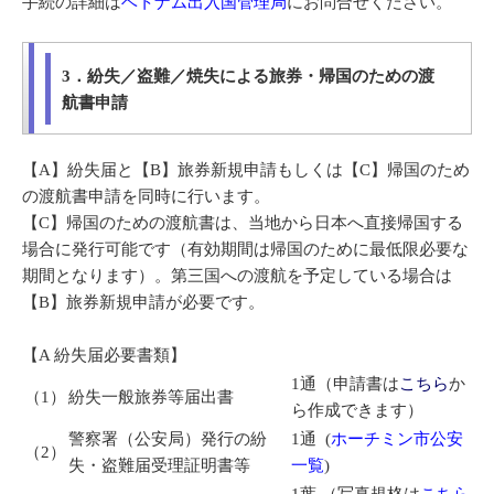
手続の詳細は
ベトナム出入国管理局
にお問合せください。
3．紛失／盗難／焼失による旅券・帰国のための渡
航書申請
【A】紛失届と【B】旅券新規申請もしくは【C】帰国のため
の渡航書申請を同時に行います。
【C】帰国のための渡航書は、当地から日本へ直接帰国する
場合に発行可能です（有効期間は帰国のために最低限必要な
期間となります）。第三国への渡航を予定している場合は
【B】旅券新規申請が必要です。
【A 紛失届必要書類】
1通（申請書は
こちら
か
（1）
紛失一般旅券等届出書
ら作成できます）
警察署（公安局）発行の紛
1通 (
ホーチミン市公安
（2）
失・盗難届受理証明書等
一覧
)