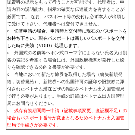
認資料の提示をもって行うことが可能です。代理者は、申
請内容の説明能力、指示の確実な伝達能力を有することが
必要です。 なお、パスポート等の交付は必ず本人が出頭し
て受けて下さい。代理者へは交付できません。
○ 切替申請の場合、申請時と交付時に現在のパスポートを
お持ち下さい。現在パスポートは新しいパスポートを交付
した時に失効（VOID）処理します。
○ 外国式の名前等ヘボン式ローマ字によらない氏名又は別
名の表記を希望する場合には、外国政府機関が発行した綴
りを確認できる公的文書等が必要です。
○ 当地において新たな旅券を取得した場合（紛失新規発
給，切替発給）、新旅券への出国許可の証印や旧旅券に添
付されたベトナム滞在ビザの転記をベトナム出入国管理局
で行う必要があります。手続の詳細はベトナム出入国管理
局にお問合せください。
○
残存有効期間同一申請（記載事項変更、査証欄不足）の
場合もパスポート番号が変更となるためベトナム出入国管
理局で手続きが必要です。