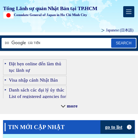
Tổng Lãnh sự quán Nhật Bản tại TP.HCM
Consulate General of Japan in Ho Chi Minh City
Japanese
(日本語)
SEARCH
Đặt hẹn online đến làm thủ
tục lãnh sự
Visa nhập cảnh Nhật Bản
Danh sách các đại lý ủy thác
List of registered agencies for
outsourcing visa procedures
more
Danh sách các công ty du
lịch chỉ định
List of registered agencies for
TIN MỚI CẬP NHẬT
go to list
packages tours