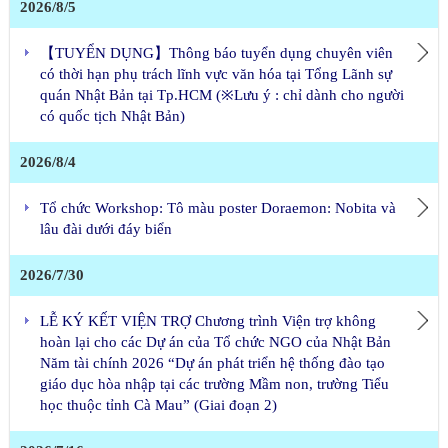
2026/8/5
Chương trình viện trợ không
hoàn lại cấp cơ sở (GGP)
【TUYỂN DỤNG】Thông báo tuyển dụng chuyên viên
Thông tin nghiệp vụ lãnh sự
có thời hạn phụ trách lĩnh vực văn hóa tại Tổng Lãnh sự
quán Nhật Bản tại Tp.HCM (※Lưu ý : chỉ dành cho người
Thời gian làm việc và ngày
có quốc tịch Nhật Bản)
nghỉ
Bảng lệ phí
2026/8/4
Tổ chức Workshop: Tô màu poster Doraemon: Nobita và
lâu đài dưới đáy biển
2026/7/30
LỄ KÝ KẾT VIỆN TRỢ Chương trình Viện trợ không
hoàn lại cho các Dự án của Tổ chức NGO của Nhật Bản
Năm tài chính 2026 “Dự án phát triển hệ thống đào tạo
giáo dục hòa nhập tại các trường Mầm non, trường Tiểu
học thuộc tỉnh Cà Mau” (Giai đoạn 2)